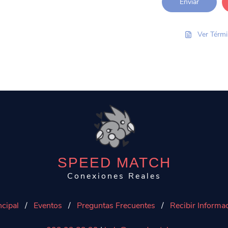
Ver Térmi
SPEED MATCH
Conexiones Reales
ncipal
/
Eventos
/
Preguntas Frecuentes
/
Recibir Informa