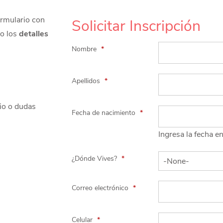
enterarte de los próximos eventos
ormulario con
Solicitar Inscripción
co los
detalles
enterarte de los próximos eventos
Nombre
*
óximos eventos
Apellidos
*
rio o dudas
óximos eventos
Fecha de nacimiento
*
Ingresa la fecha
¿Dónde Vives?
*
Correo electrónico
*
Hs
Celular
*